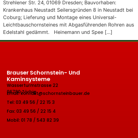
Strehlener Str. 24, 01069 Dresden; Bauvorhaben:
Krankenhaus Neustadt Seilersgründen 8 in Neustadt bei
Coburg; Lieferung und Montage eines Universal-
Leichtbauschornsteines mit Abgasführenden Rohren aus
Edelstahl gedämmt. Heinemann und Spee […]
Brauser Schornstein- Und
Kaminsysteme
Wasserturmstrasse 22
06780 Zörbig
Email: kontakt@schornsteinbauer.de
Tel: 03 49 56 / 22 15 3
Fax: 03 49 56 / 22 15 4
Mobil: 01 78 / 543 82 39