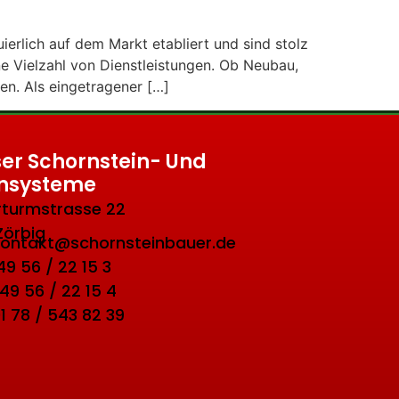
erlich auf dem Markt etabliert und sind stolz
ne Vielzahl von Dienstleistungen. Ob Neubau,
en. Als eingetragener […]
er Schornstein- Und
nsysteme
turmstrasse 22
Zörbig
 kontakt@schornsteinbauer.de
 49 56 / 22 15 3
 49 56 / 22 15 4
01 78 / 543 82 39