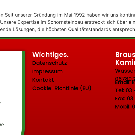
Seit unserer Gründung im Mai 1992 haben wir uns kontinui
. Unsere Expertise im Schornsteinbau erstreckt sich über ei
sende Lösungen, die höchsten Qualitätsstandards entsprech
Wichtiges.
Braus
Kami
Datenschutz
Wasser
Impressum
06780 
Kontakt
Email:
Cookie-Richtlinie (EU)
Tel: 03
Fax: 03
e
Mobil: 
re