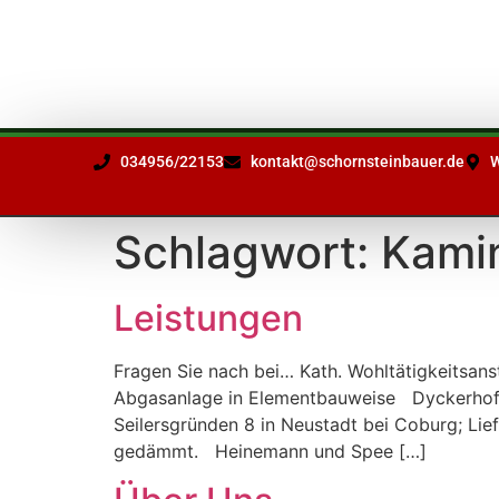
Ihr Partner
in Sachen
Schornsteinfragen
034956/22153
kontakt@schornsteinbauer.de
W
Schlagwort:
Kami
Leistungen
Fragen Sie nach bei… Kath. Wohltätigkeitsanst
Abgasanlage in Elementbauweise Dyckerhoff
Seilersgründen 8 in Neustadt bei Coburg; Li
gedämmt. Heinemann und Spee […]