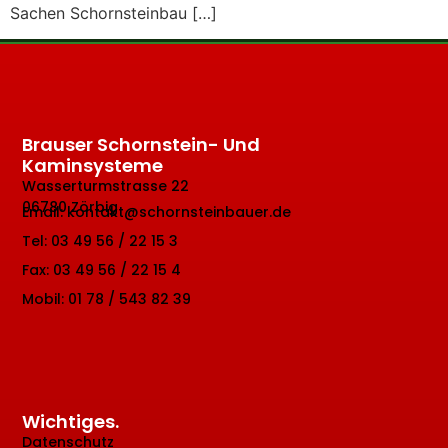
Sachen Schornsteinbau […]
Brauser Schornstein- Und
Kaminsysteme
Wasserturmstrasse 22
06780 Zörbig
Email: kontakt@schornsteinbauer.de
Tel: 03 49 56 / 22 15 3
Fax: 03 49 56 / 22 15 4
Mobil: 01 78 / 543 82 39
Wichtiges.
Datenschutz