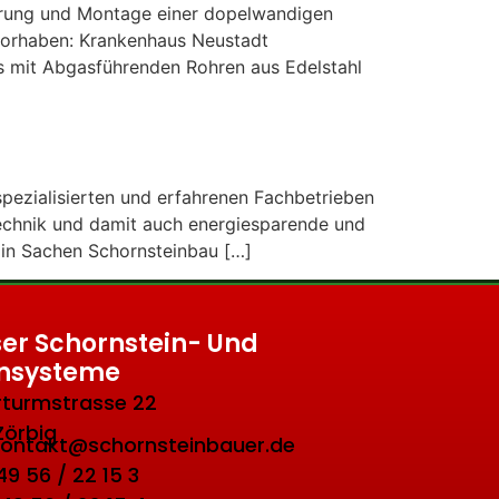
ieferung und Montage einer dopelwandigen
vorhaben: Krankenhaus Neustadt
s mit Abgasführenden Rohren aus Edelstahl
 spezialisierten und erfahrenen Fachbetrieben
echnik und damit auch energiesparende und
 in Sachen Schornsteinbau […]
er Schornstein- Und
nsysteme
turmstrasse 22
Zörbig
 kontakt@schornsteinbauer.de
 49 56 / 22 15 3