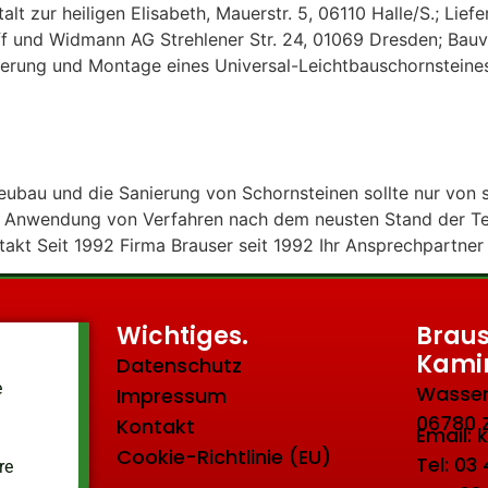
alt zur heiligen Elisabeth, Mauerstr. 5, 06110 Halle/S.; L
 und Widmann AG Strehlener Str. 24, 01069 Dresden; Bau
eferung und Montage eines Universal-Leichtbauschornsteine
 Neubau und die Sanierung von Schornsteinen sollte nur von
e Anwendung von Verfahren nach dem neusten Stand der T
akt Seit 1992 Firma Brauser seit 1992 Ihr Ansprechpartner
Wichtiges.
Braus
Kami
Datenschutz
e
Wasser
Impressum
06780 
Kontakt
Email:
Cookie-Richtlinie (EU)
Tel: 03
re