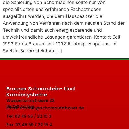
die Sanierung von Schornsteinen sollte nur von
spezialisierten und erfahrenen Fachbetrieben
ausgeführt werden, die dem Hausbesitzer die
Anwendung von Verfahren nach dem neusten Stand der
Technik und damit auch energiesparende und
umweltfreundliche Lösungen garantieren. Kontakt Seit
1992 Firma Brauser seit 1992 Ihr Ansprechpartner in
Sachen Schornsteinbau […]
Brauser Schornstein- Und
Kaminsysteme
Wasserturmstrasse 22
06780 Zörbig
Email: kontakt@schornsteinbauer.de
Tel: 03 49 56 / 22 15 3
Fax: 03 49 56 / 22 15 4