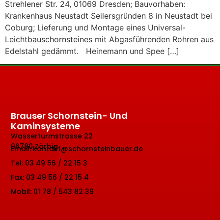
Strehlener Str. 24, 01069 Dresden; Bauvorhaben:
Krankenhaus Neustadt Seilersgründen 8 in Neustadt bei
Coburg; Lieferung und Montage eines Universal-
Leichtbauschornsteines mit Abgasführenden Rohren aus
Edelstahl gedämmt. Heinemann und Spee […]
Brauser Schornstein- Und
Kaminsysteme
Wasserturmstrasse 22
06780 Zörbig
Email: kontakt@schornsteinbauer.de
Tel: 03 49 56 / 22 15 3
Fax: 03 49 56 / 22 15 4
Mobil: 01 78 / 543 82 39