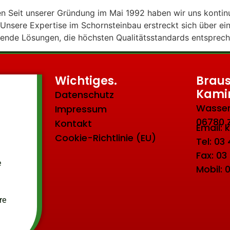
Seit unserer Gründung im Mai 1992 haben wir uns kontinui
. Unsere Expertise im Schornsteinbau erstreckt sich über ei
sende Lösungen, die höchsten Qualitätsstandards entsprech
Wichtiges.
Braus
Kami
Datenschutz
Wasser
Impressum
06780 
Kontakt
Email:
Cookie-Richtlinie (EU)
Tel: 03
Fax: 03
e
Mobil: 
re