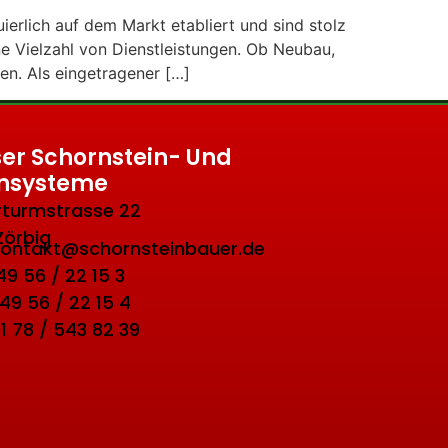
erlich auf dem Markt etabliert und sind stolz
ne Vielzahl von Dienstleistungen. Ob Neubau,
en. Als eingetragener […]
er Schornstein- Und
nsysteme
turmstrasse 22
Zörbig
 kontakt@schornsteinbauer.de
 49 56 / 22 15 3
 49 56 / 22 15 4
01 78 / 543 82 39